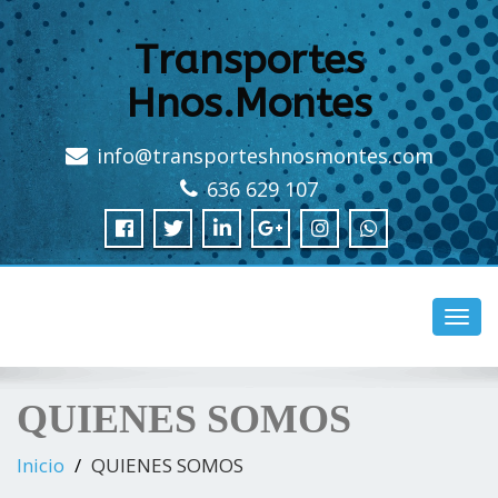
Transportes
Hnos.Montes
info@transporteshnosmontes.com
636 629 107
Camb
naveg
QUIENES SOMOS
Inicio
QUIENES SOMOS